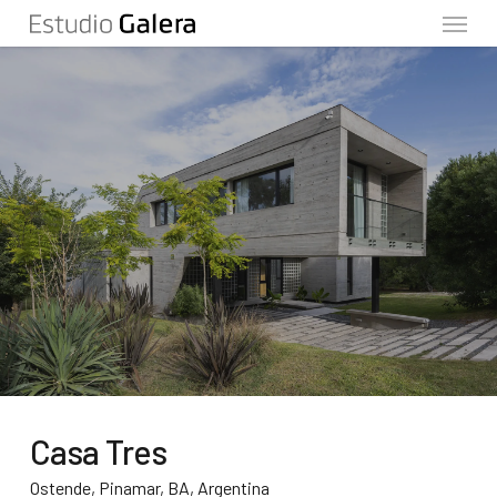
Menu
Skip
to
main
content
Casa Tres
Ostende, Pinamar, BA, Argentina