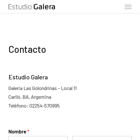
Menu
Skip
to
main
content
Contacto
Estudio Galera
Galeria Las Golondrinas – Local 11
Cariló, BA, Argentina
Teléfono: 02254-570995
Nombre
*