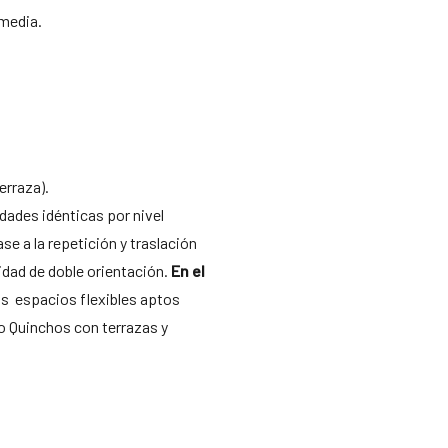
 media.
erraza).
dades idénticas por nivel
ase a la repetición y traslación
nidad de doble orientación.
En el
s espacios flexibles aptos
o Quinchos con terrazas y