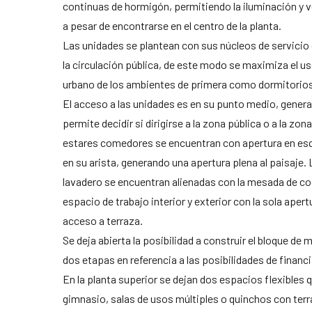
continuas de hormigón, permitiendo la iluminación y ve
a pesar de encontrarse en el centro de la planta.
Las unidades se plantean con sus núcleos de servicio 
la circulación pública, de este modo se maximiza el u
urbano de los ambientes de primera como dormitorio
El acceso a las unidades es en su punto medio, genera
permite decidir si dirigirse a la zona pública o a la zon
estares comedores se encuentran con apertura en esq
en su arista, generando una apertura plena al paisaje. 
lavadero se encuentran alienadas con la mesada de co
espacio de trabajo interior y exterior con la sola apert
acceso a terraza.
Se deja abierta la posibilidad a construir el bloque de
dos etapas en referencia a las posibilidades de financi
En la planta superior se dejan dos espacios flexibles 
gimnasio, salas de usos múltiples o quinchos con terraz