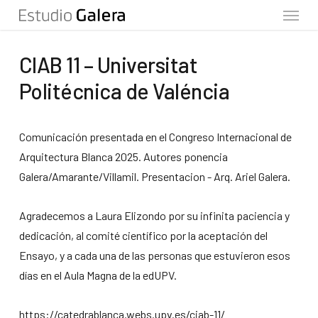
Menu
Skip
to
main
CIAB 11 – Universitat
content
Politécnica de Valéncia
Comunicación presentada en el Congreso Internacional de
Arquitectura Blanca 2025. Autores ponencia
Galera/Amarante/Villamil. Presentacion - Arq. Ariel Galera.
Agradecemos a Laura Elizondo por su infinita paciencia y
dedicación, al comité científico por la aceptación del
Ensayo, y a cada una de las personas que estuvieron esos
días en el Aula Magna de la edUPV.
https://catedrablanca.webs.upv.es/ciab-11/