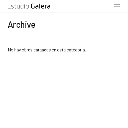
Menu
Skip
to
main
Archive
content
No hay obras cargadas en esta categoria.